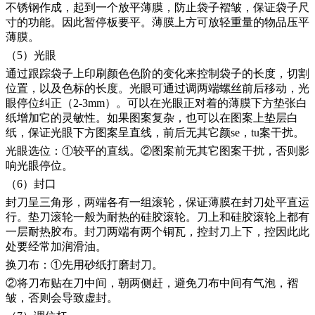
不锈钢作成，起到一个放平薄膜，防止袋子褶皱，保证袋子尺
寸的功能。因此暂停板要平。薄膜上方可放轻重量的物品压平
薄膜。
（5）光眼
通过跟踪袋子上印刷颜色色阶的变化来控制袋子的长度，切割
位置，以及色标的长度。光眼可通过调两端螺丝前后移动，光
眼停位纠正（2-3mm）。可以在光眼正对着的薄膜下方垫张白
纸增加它的灵敏性。如果图案复杂，也可以在图案上垫层白
纸，保证光眼下方图案呈直线，前后无其它颜se，tu案干扰。
光眼选位：①较平的直线。②图案前无其它图案干扰，否则影
响光眼停位。
（6）封口
封刀呈三角形，两端各有一组滚轮，保证薄膜在封刀处平直运
行。垫刀滚轮一般为耐热的硅胶滚轮。刀上和硅胶滚轮上都有
一层耐热胶布。封刀两端有两个铜瓦，控封刀上下，控因此此
处要经常加润滑油。
换刀布：①先用砂纸打磨封刀。
②将刀布贴在刀中间，朝两侧赶，避免刀布中间有气泡，褶
皱，否则会导致虚封。