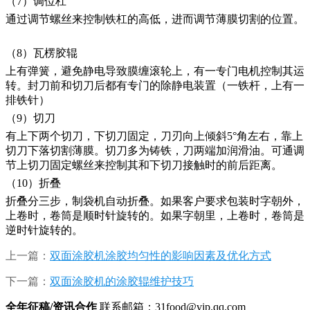
（7）调位杠
通过调节螺丝来控制铁杠的高低，进而调节薄膜切割的位置。
（8）瓦楞胶辊
上有弹簧，避免静电导致膜缠滚轮上，有一专门电机控制其运
转。封刀前和切刀后都有专门的除静电装置（一铁杆，上有一
排铁针）
（9）切刀
有上下两个切刀，下切刀固定，刀刃向上倾斜5°角左右，靠上
切刀下落切割薄膜。切刀多为铸铁，刀两端加润滑油。可通调
节上切刀固定螺丝来控制其和下切刀接触时的前后距离。
（10）折叠
折叠分三步，制袋机自动折叠。如果客户要求包装时字朝外，
上卷时，卷筒是顺时针旋转的。如果字朝里，上卷时，卷筒是
逆时针旋转的。
上一篇：
双面涂胶机涂胶均匀性的影响因素及优化方式
下一篇：
双面涂胶机的涂胶辊维护技巧
全年征稿/资讯合作
联系邮箱：31food@vip.qq.com