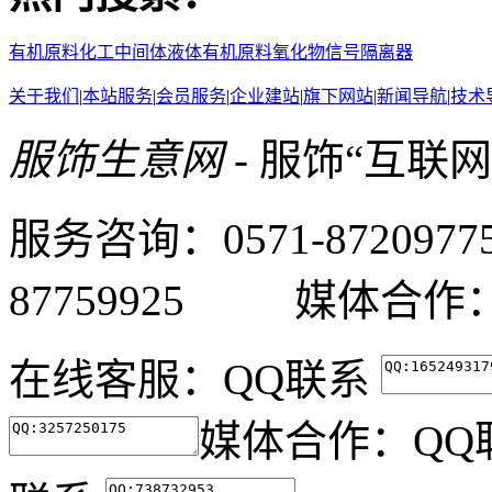
有机原料
化工中间体
液体有机原料
氧化物
信号隔离器
关于我们
|
本站服务
|
会员服务
|
企业建站
|
旗下网站
|
新闻导航
|
技术
服饰生意网
- 服饰“互联
服务咨询：0571-87209
87759925 媒体合作：05
在线客服：
QQ联系
媒体合作：
QQ