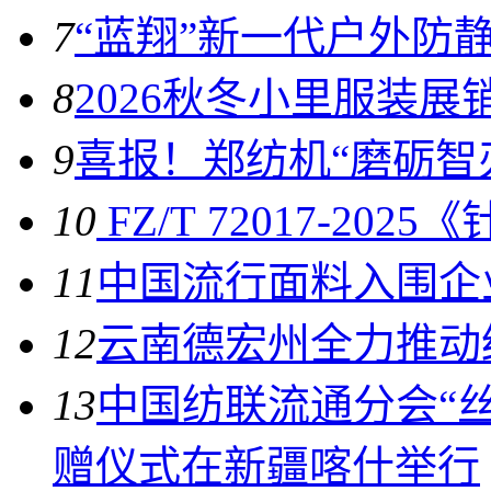
7
“蓝翔”新一代户外防
8
2026秋冬小里服装展
9
喜报！郑纺机“磨砺智
10
FZ/T 72017-2
11
中国流行面料入围企
12
云南德宏州全力推动
13
中国纺联流通分会“
赠仪式在新疆喀什举行