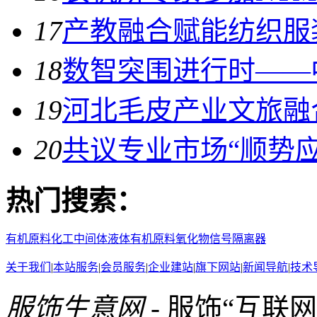
17
产教融合赋能纺织服
18
数智突围进行时——
19
河北毛皮产业文旅融
20
共议专业市场“顺势
热门搜索：
有机原料
化工中间体
液体有机原料
氧化物
信号隔离器
关于我们
|
本站服务
|
会员服务
|
企业建站
|
旗下网站
|
新闻导航
|
技术
服饰生意网
- 服饰“互联