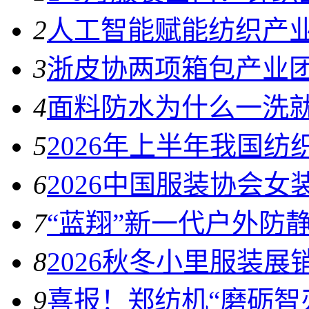
2
人工智能赋能纺织产
3
浙皮协两项箱包产业
4
面料防水为什么一洗
5
2026年上半年我国
6
2026中国服装协会
7
“蓝翔”新一代户外防
8
2026秋冬小里服装展
9
喜报！郑纺机“磨砺智