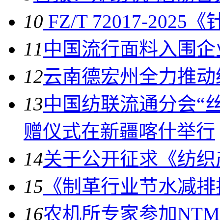
10
FZ/T 72017-2
11
中国流行面料入围企
12
云南德宏州全力推动
13
中国纺联流通分会“
赠仪式在新疆喀什举行
14
关于公开征求《纺织
15
《制革行业节水减排技
16
农机所专家参加NT