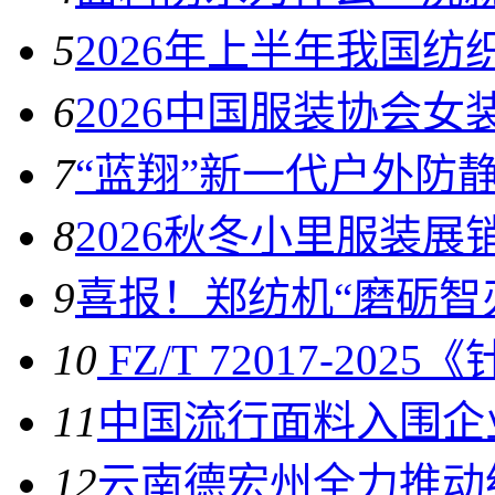
5
2026年上半年我国
6
2026中国服装协会
7
“蓝翔”新一代户外防
8
2026秋冬小里服装展
9
喜报！郑纺机“磨砺智
10
FZ/T 72017-2
11
中国流行面料入围企
12
云南德宏州全力推动