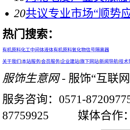
20
共议专业市场“顺势
热门搜索：
有机原料
化工中间体
液体有机原料
氧化物
信号隔离器
关于我们
|
本站服务
|
会员服务
|
企业建站
|
旗下网站
|
新闻导航
|
技术
服饰生意网
- 服饰“互联
服务咨询：0571-87209
87759925 媒体合作：05